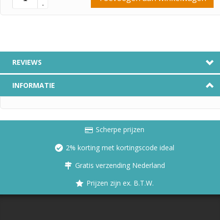
-
REVIEWS
INFORMATIE
Scherpe prijzen
2% korting met kortingscode ideal
Gratis verzending Nederland
Prijzen zijn ex. B.T.W.